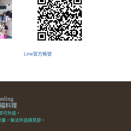
Line官方帳號
2
nling
燴-幸福料理
即可外送。
全考量，無法外送請見諒。