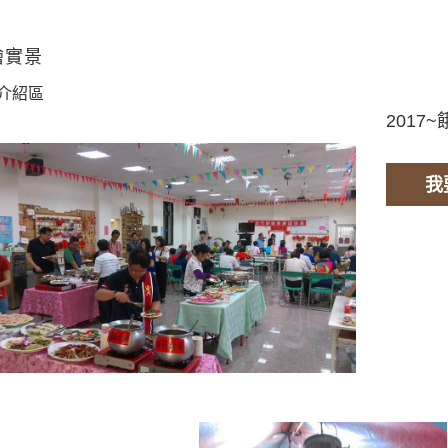
燴實景
介紹區
2017
我