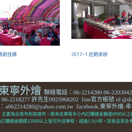
4再創佳績
2017~1 近期承辦
東寧外燴
聯絡電話：06-2214280 06-220304
6-2218277
許先生0925968202 line官方帳號 id @do
l：a062214280@yahoo.com.tw facebook:東寧外
：主要為台南市和高雄市，距本店車程半小內訂購總金額達6500以上
時內訂購總金額達12000以上皆可外送車程，超過1.5小時，因食品安