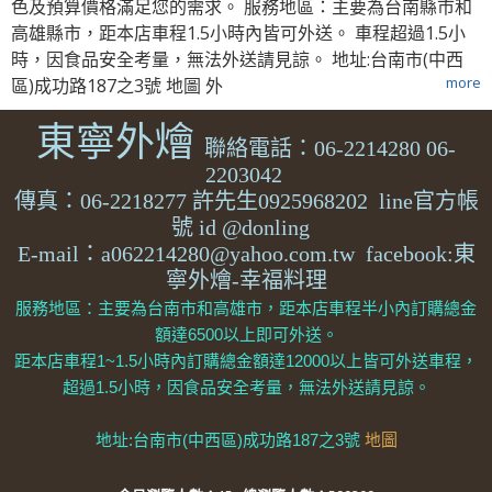
色及預算價格滿足您的需求。 服務地區：主要為台南縣市和
高雄縣市，距本店車程1.5小時內皆可外送。 車程超過1.5小
時，因食品安全考量，無法外送請見諒。 地址:台南市(中西
more
區)成功路187之3號 地圖 外
東寧外燴
聯絡電話：06-2214280 06-
2203042
傳真：06-2218277
許先生0925968202 line官方帳
號 id @donling
E-mail：a062214280@yahoo.com.tw facebook:東
寧外燴-幸福料理
服務地區：主要為台南市和高雄市，距本店車程半小內訂購總金
額達6500以上即可外送。
距本店車程1~1.5小時內訂購總金額達12000以上皆可外送車程，
超過1.5小時，因食品安全考量，無法外送請見諒。
地址:台南市(中西區)成功路187之3號
地圖